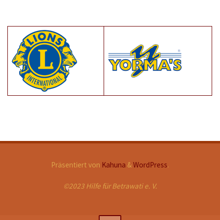
Präsentiert von
Kahuna
&
WordPress
.
©2023 Hilfe für Betrawati e. V.