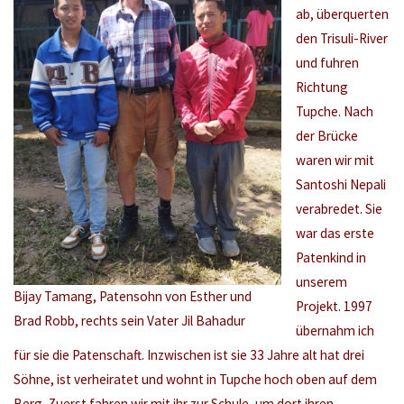
ab, überquerten
den Trisuli-River
und fuhren
Richtung
Tupche. Nach
der Brücke
waren wir mit
Santoshi Nepali
verabredet. Sie
war das erste
Patenkind in
unserem
Bijay Tamang, Patensohn von Esther und
Projekt. 1997
Brad Robb, rechts sein Vater Jil Bahadur
übernahm ich
für sie die Patenschaft. Inzwischen ist sie 33 Jahre alt hat drei
Söhne, ist verheiratet und wohnt in Tupche hoch oben auf dem
Berg. Zuerst fahren wir mit ihr zur Schule, um dort ihren