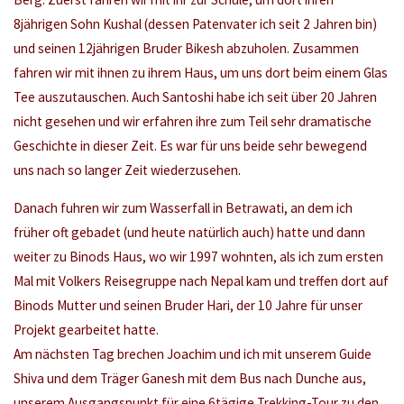
8jährigen Sohn Kushal (dessen Patenvater ich seit 2 Jahren bin)
und seinen 12jährigen Bruder Bikesh abzuholen. Zusammen
fahren wir mit ihnen zu ihrem Haus, um uns dort beim einem Glas
Tee auszutauschen. Auch Santoshi habe ich seit über 20 Jahren
nicht gesehen und wir erfahren ihre zum Teil sehr dramatische
Geschichte in dieser Zeit. Es war für uns beide sehr bewegend
uns nach so langer Zeit wiederzusehen.
Danach fuhren wir zum Wasserfall in Betrawati, an dem ich
früher oft gebadet (und heute natürlich auch) hatte und dann
weiter zu Binods Haus, wo wir 1997 wohnten, als ich zum ersten
Mal mit Volkers Reisegruppe nach Nepal kam und treffen dort auf
Binods Mutter und seinen Bruder Hari, der 10 Jahre für unser
Projekt gearbeitet hatte.
Am nächsten Tag brechen Joachim und ich mit unserem Guide
Shiva und dem Träger Ganesh mit dem Bus nach Dunche aus,
unserem Ausgangspunkt für eine 6tägige Trekking-Tour zu den