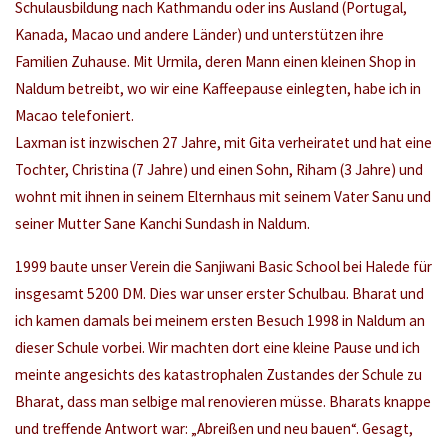
Schulausbildung nach Kathmandu oder ins Ausland (Portugal,
Kanada, Macao und andere Länder) und unterstützen ihre
Familien Zuhause. Mit Urmila, deren Mann einen kleinen Shop in
Naldum betreibt, wo wir eine Kaffeepause einlegten, habe ich in
Macao telefoniert.
Laxman ist inzwischen 27 Jahre, mit Gita verheiratet und hat eine
Tochter, Christina (7 Jahre) und einen Sohn, Riham (3 Jahre) und
wohnt mit ihnen in seinem Elternhaus mit seinem Vater Sanu und
seiner Mutter Sane Kanchi Sundash in Naldum.
1999 baute unser Verein die Sanjiwani Basic School bei Halede für
insgesamt 5200 DM. Dies war unser erster Schulbau. Bharat und
ich kamen damals bei meinem ersten Besuch 1998 in Naldum an
dieser Schule vorbei. Wir machten dort eine kleine Pause und ich
meinte angesichts des katastrophalen Zustandes der Schule zu
Bharat, dass man selbige mal renovieren müsse. Bharats knappe
und treffende Antwort war: „Abreißen und neu bauen“. Gesagt,