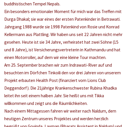
buddhistischen Tempel Nepals.
Ein besonders emotionaler Moment für mich war das Treffen mit
Durga Dhakal; sie war eines der ersten Patenkinder in Betrawati.
Jahrgang 1988 wurde sie 1998 Patenkind von Rosie und Konrad
Kellermann aus Plattling. Wir haben uns seit 22 Jahren nicht mehr
gesehen. Heute ist sie 34 Jahre, verheiratet hat zwei Söhne (15
und 8 Jahre), ist Versicherungsvertreterin in Kathmandu und hat
einen Motorroller, auf dem wir eine kleine Tour machten.
Am 25. September brachen wir zum Indrawati-River auf und
besuchten im Dörfchen Tinkoili den vor drei Jahren von unserem
Projekt erbauten Health Post (finanziert vom Lions Club
Deggendorf). Die 21jährige Krankenschwester Rubina Khadka
leitet ihn seit einem halben Jahr. Sie heißt uns mit Tikka
willkommen und zeigt uns die Räumlichkeiten.
Nach einem Mittagessen fahren wir weiter nach Naldum, dem
heutigen Zentrum unseres Projektes und werden herzlich
begrüßt von Govinda, Laxman (Bharats Assistent in Naldum) und