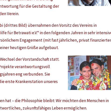
ntwortung für die Gestaltung der
den Verein.
bi (drittes Bild) übernahmen den Vorsitz des Vereins in
fe für Betrawati e.V.“ in den folgenden Jahren in sehr intensiv
önlichem Engagement (mit fast jährlichen, privat finanzierte
seiner heutigen Größe aufgebaut.
 Wechsel der Vorstandschaft statt.
 Projekte verantwortungsvoll
ngsjahren eng verbunden. Sie
ie erste Krankenstation unseres
n hat – die Philosophie bleibt: Wir möchten den Menschen in
twortliches, zukunftsfähiges Leben ermöglichen.