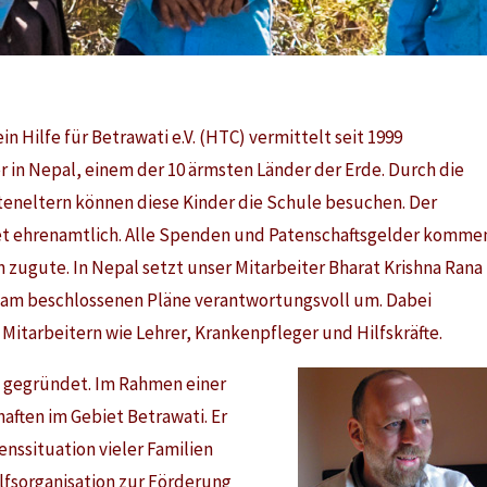
 Hilfe für Betrawati e.V. (HTC) vermittelt seit 1999
r in Nepal, einem der 10 ärmsten Länder der Erde. Durch die
teneltern können diese Kinder die Schule besuchen. Der
et ehrenamtlich. Alle Spenden und Patenschaftsgelder komme
zugute. In Nepal setzt unser Mitarbeiter Bharat Krishna Rana
sam beschlossenen Pläne verantwortungsvoll um. Dabei
Mitarbeitern wie Lehrer, Krankenpfleger und Hilfskräfte.
) gegründet. Im Rahmen einer
haften im Gebiet Betrawati. Er
nssituation vieler Familien
lfsorganisation zur Förderung